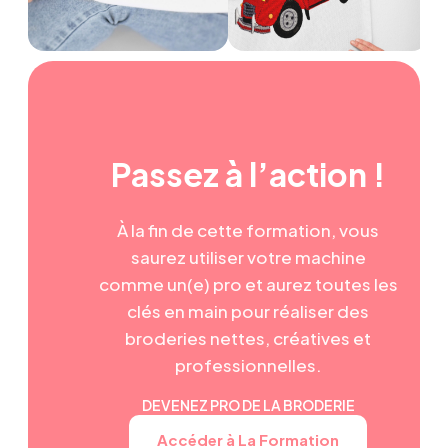
Passez à l’action !
À la fin de cette formation, vous
saurez utiliser votre machine
comme un(e) pro et aurez toutes les
clés en main pour réaliser des
broderies nettes, créatives et
professionnelles.
DEVENEZ PRO DE LA BRODERIE
Accéder à La Formation