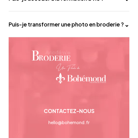
avec les machines Brother.
Oui ! L’accès est illimité, vous pouvez revenir sur
les leçons autant de fois que vous le souhaitez.
⌄
Puis-je transformer une photo en broderie ?
Bien sûr ! Grâce à notre formation machine +
logiciel !
CONTACTEZ-NOUS
hello@bohemond.fr