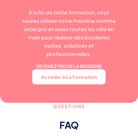
À la fin de cette formation, vous
saurez utiliser votre machine comme
un(e) pro et aurez toutes les clés en
main pour réaliser des broderies
nettes, créatives et
professionnelles.
DEVENEZ PRO DE LA BRODERIE
Accéder à La Formation
QUESTIONS
FAQ